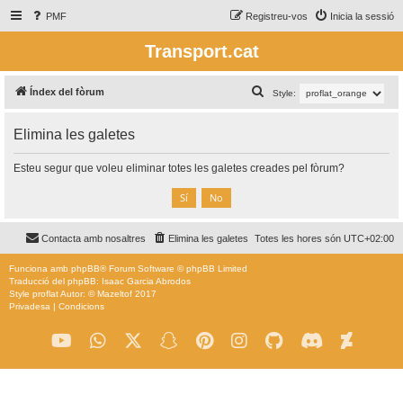
PMF
Registreu-vos
Inicia la sessió
Transport.cat
C
Índex del fòrum
Style:
e
Elimina les galetes
r
c
Esteu segur que voleu eliminar totes les galetes creades pel fòrum?
a
Contacta amb nosaltres
Elimina les galetes
Totes les hores són
UTC+02:00
Funciona amb
phpBB
® Forum Software © phpBB Limited
Traducció del phpBB: Isaac Garcia Abrodos
Style
proflat
Autor: ©
Mazeltof
2017
Privadesa
|
Condicions