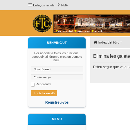
Enllaços ràpids
PMF
Índex del fòrum
BENVINGUT
Per accedir a totes les funcions,
Elimina les galet
accedeix al fòrum o crea un compte
nou::
Esteu segur que voleu e
Recorda’m
Registreu-vos
MENU