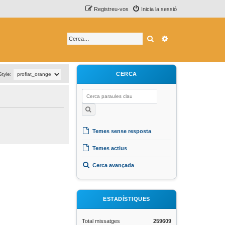
Registreu-vos
Inicia la sessió
Cerca
Cerca avançada
CERCA
Style:
Temes sense resposta
Temes actius
Cerca avançada
ESTADÍSTIQUES
Total missatges
259609