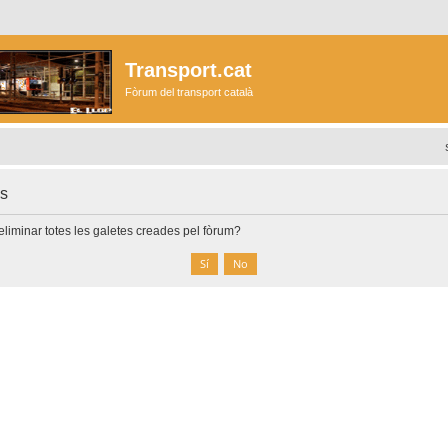
Transport.cat
Fòrum del transport català
es
liminar totes les galetes creades pel fòrum?