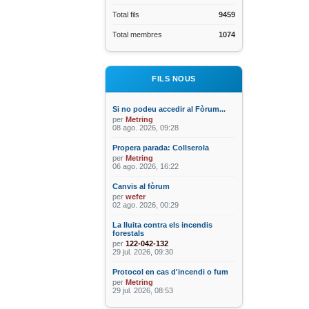
Total fils
9459
Total membres
1074
FILS NOUS
Si no podeu accedir al Fòrum...
per
Metring
08 ago. 2026, 09:28
Propera parada: Collserola
per
Metring
06 ago. 2026, 16:22
Canvis al fòrum
per
wefer
02 ago. 2026, 00:29
La lluita contra els incendis
forestals
per
122-042-132
29 jul. 2026, 09:30
Protocol en cas d'incendi o fum
per
Metring
29 jul. 2026, 08:53