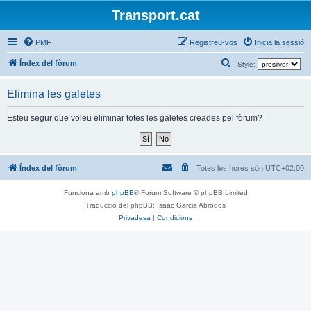
Transport.cat
PMF
Registreu-vos
Inicia la sessió
C
Índex del fòrum
Style:
e
Elimina les galetes
r
c
Esteu segur que voleu eliminar totes les galetes creades pel fòrum?
a
Índex del fòrum
Totes les hores són
UTC+02:00
Funciona amb
phpBB
® Forum Software © phpBB Limited
Traducció del phpBB: Isaac Garcia Abrodos
Privadesa
|
Condicions