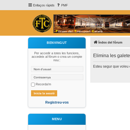
Enllaços ràpids
PMF
Índex del fòrum
BENVINGUT
Per accedir a totes les funcions,
Elimina les galet
accedeix al fòrum o crea un compte
nou::
Esteu segur que voleu e
Recorda’m
Registreu-vos
MENU