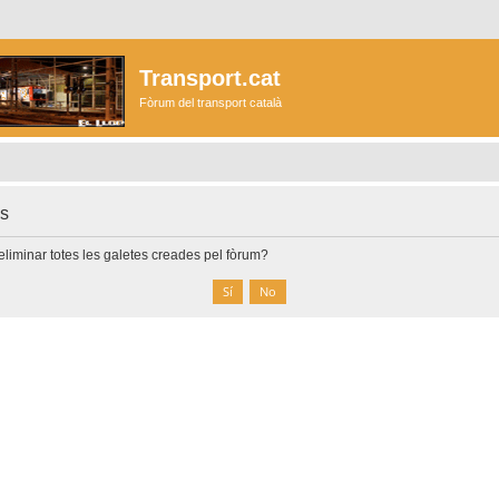
Transport.cat
Fòrum del transport català
es
liminar totes les galetes creades pel fòrum?