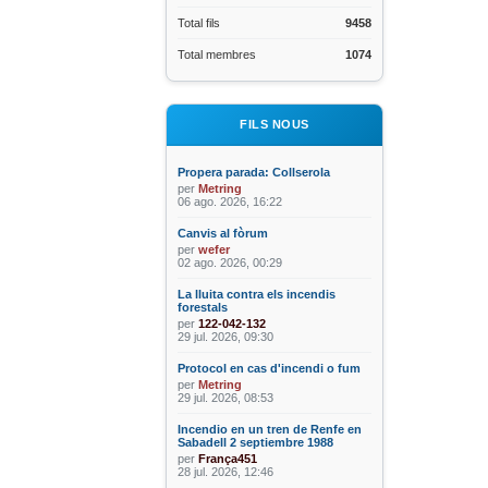
Total fils
9458
Total membres
1074
FILS NOUS
Propera parada: Collserola
per
Metring
06 ago. 2026, 16:22
Canvis al fòrum
per
wefer
02 ago. 2026, 00:29
La lluita contra els incendis
forestals
per
122-042-132
29 jul. 2026, 09:30
Protocol en cas d'incendi o fum
per
Metring
29 jul. 2026, 08:53
Incendio en un tren de Renfe en
Sabadell 2 septiembre 1988
per
França451
28 jul. 2026, 12:46