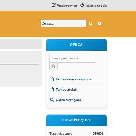
Registreu-vos
Inicia la sessió
Cerca
Cerca avançada
CERCA
Temes sense resposta
Temes actius
Cerca avançada
ESTADÍSTIQUES
Total missatges
259603