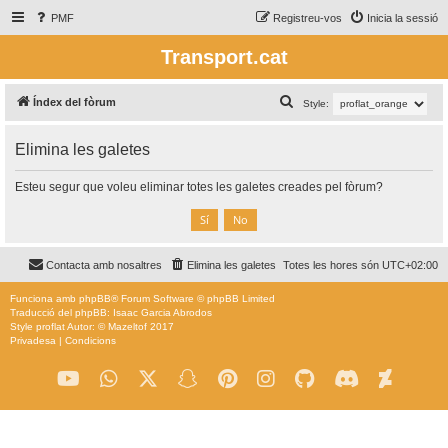
PMF
Registreu-vos
Inicia la sessió
Transport.cat
C
Índex del fòrum
Style:
e
Elimina les galetes
r
c
Esteu segur que voleu eliminar totes les galetes creades pel fòrum?
a
Contacta amb nosaltres
Elimina les galetes
Totes les hores són
UTC+02:00
Funciona amb
phpBB
® Forum Software © phpBB Limited
Traducció del phpBB: Isaac Garcia Abrodos
Style
proflat
Autor: ©
Mazeltof
2017
Privadesa
|
Condicions