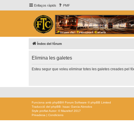
Enllaços ràpids
PMF
Índex del fòrum
Elimina les galetes
Esteu segur que voleu eliminar totes les galetes creades pel f
Funciona amb
phpBB
® Forum Software © phpBB Limited
Traducció del phpBB: Isaac Garcia Abrodos
Style
proflat
Autor: ©
Mazeltof
2017
Privadesa
|
Condicions