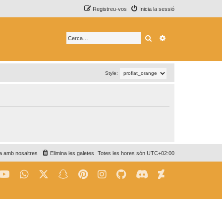
Registreu-vos
Inicia la sessió
Cerca
Cerca avançada
Style:
a amb nosaltres
Elimina les galetes
Totes les hores són
UTC+02:00