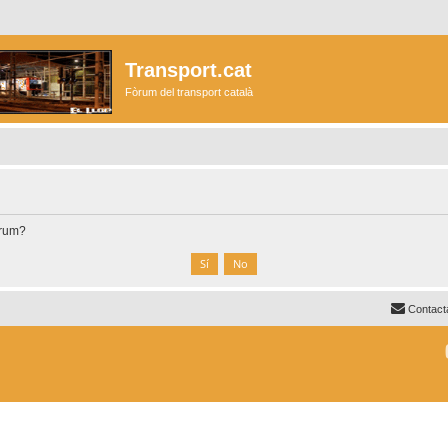
Transport.cat
Fòrum del transport català
òrum?
Contact