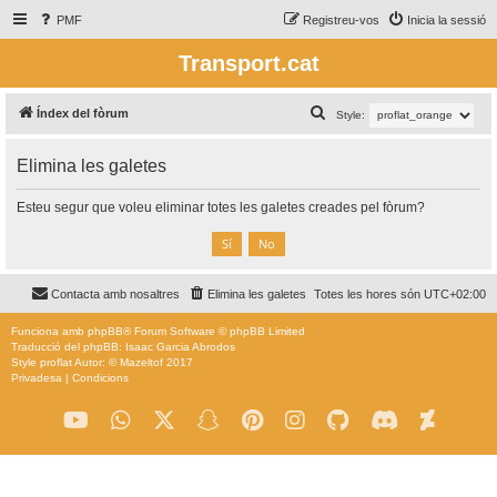
PMF
Registreu-vos
Inicia la sessió
Transport.cat
C
Índex del fòrum
Style:
e
Elimina les galetes
r
c
Esteu segur que voleu eliminar totes les galetes creades pel fòrum?
a
Contacta amb nosaltres
Elimina les galetes
Totes les hores són
UTC+02:00
Funciona amb
phpBB
® Forum Software © phpBB Limited
Traducció del phpBB: Isaac Garcia Abrodos
Style
proflat
Autor: ©
Mazeltof
2017
Privadesa
|
Condicions