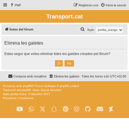
PMF
Registreu-vos
Inicia la sessió
Transport.cat
C
Índex del fòrum
Style:
e
Elimina les galetes
r
c
Esteu segur que voleu eliminar totes les galetes creades pel fòrum?
a
Contacta amb nosaltres
Elimina les galetes
Totes les hores són
UTC+02:00
Funciona amb
phpBB
® Forum Software © phpBB Limited
Traducció del phpBB: Isaac Garcia Abrodos
Style
proflat
Autor: ©
Mazeltof
2017
Privadesa
|
Condicions