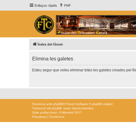
Enllaços ràpids
PMF
Índex del fòrum
Elimina les galetes
Esteu segur que voleu eliminar totes les galetes creades pel f
Funciona amb
phpBB
® Forum Software © phpBB Limited
Traducció del phpBB: Isaac Garcia Abrodos
Style
proflat
Autor: ©
Mazeltof
2017
Privadesa
|
Condicions