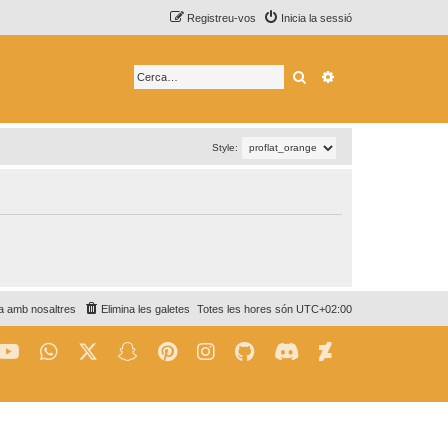
Registreu-vos
Inicia la sessió
Cerca
Cerca avançada
Style:
a amb nosaltres
Elimina les galetes
Totes les hores són
UTC+02:00