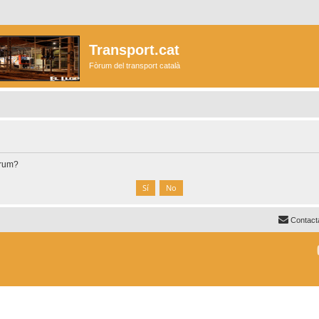
Transport.cat
Fòrum del transport català
òrum?
Contact