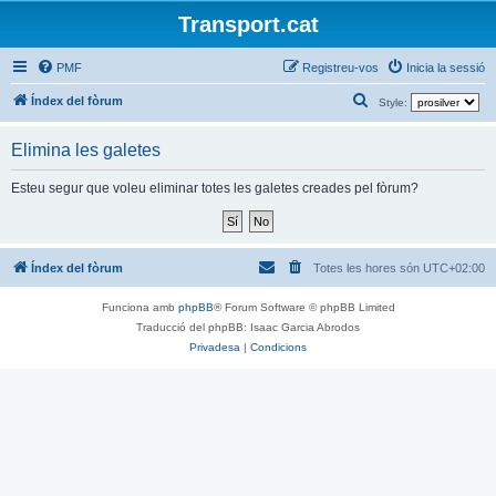
Transport.cat
PMF
Registreu-vos
Inicia la sessió
C
Índex del fòrum
Style:
e
Elimina les galetes
r
c
Esteu segur que voleu eliminar totes les galetes creades pel fòrum?
a
Índex del fòrum
Totes les hores són
UTC+02:00
Funciona amb
phpBB
® Forum Software © phpBB Limited
Traducció del phpBB: Isaac Garcia Abrodos
Privadesa
|
Condicions