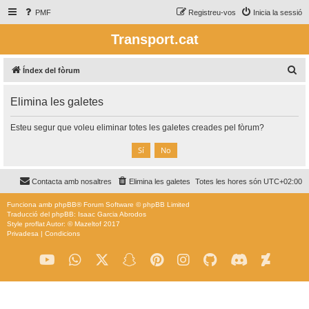
PMF
Registreu-vos
Inicia la sessió
Transport.cat
C
Índex del fòrum
e
Elimina les galetes
r
c
Esteu segur que voleu eliminar totes les galetes creades pel fòrum?
a
Contacta amb nosaltres
Elimina les galetes
Totes les hores són
UTC+02:00
Funciona amb
phpBB
® Forum Software © phpBB Limited
Traducció del phpBB: Isaac Garcia Abrodos
Style
proflat
Autor: ©
Mazeltof
2017
Privadesa
|
Condicions