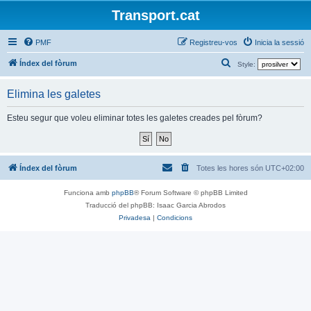
Transport.cat
PMF
Registreu-vos
Inicia la sessió
C
Índex del fòrum
Style:
e
Elimina les galetes
r
c
Esteu segur que voleu eliminar totes les galetes creades pel fòrum?
a
Índex del fòrum
Totes les hores són
UTC+02:00
Funciona amb
phpBB
® Forum Software © phpBB Limited
Traducció del phpBB: Isaac Garcia Abrodos
Privadesa
|
Condicions