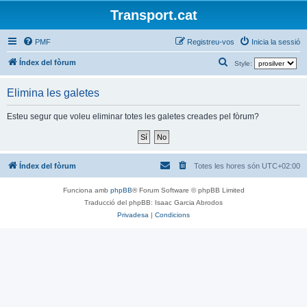
Transport.cat
PMF
Registreu-vos
Inicia la sessió
C
Índex del fòrum
Style:
e
Elimina les galetes
r
c
Esteu segur que voleu eliminar totes les galetes creades pel fòrum?
a
Índex del fòrum
Totes les hores són
UTC+02:00
Funciona amb
phpBB
® Forum Software © phpBB Limited
Traducció del phpBB: Isaac Garcia Abrodos
Privadesa
|
Condicions