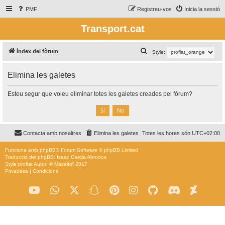
PMF
Registreu-vos
Inicia la sessió
Transport.cat
C
Índex del fòrum
Style:
e
Elimina les galetes
r
c
Esteu segur que voleu eliminar totes les galetes creades pel fòrum?
a
Contacta amb nosaltres
Elimina les galetes
Totes les hores són
UTC+02:00
Funciona amb
phpBB
® Forum Software © phpBB Limited
Traducció del phpBB: Isaac Garcia Abrodos
Style
proflat
Autor: ©
Mazeltof
2017
Privadesa
|
Condicions