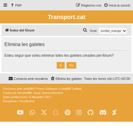
PMF
Registreu-vos
Inicia la sessió
Transport.cat
C
Índex del fòrum
Style:
e
Elimina les galetes
r
c
Esteu segur que voleu eliminar totes les galetes creades pel fòrum?
a
Contacta amb nosaltres
Elimina les galetes
Totes les hores són
UTC+02:00
Funciona amb
phpBB
® Forum Software © phpBB Limited
Traducció del phpBB: Isaac Garcia Abrodos
Style
proflat
Autor: ©
Mazeltof
2017
Privadesa
|
Condicions