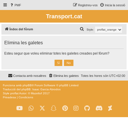
PMF
Registreu-vos
Inicia la sessió
Transport.cat
C
Índex del fòrum
Style:
e
Elimina les galetes
r
c
Esteu segur que voleu eliminar totes les galetes creades pel fòrum?
a
Contacta amb nosaltres
Elimina les galetes
Totes les hores són
UTC+02:00
Funciona amb
phpBB
® Forum Software © phpBB Limited
Traducció del phpBB: Isaac Garcia Abrodos
Style
proflat
Autor: ©
Mazeltof
2017
Privadesa
|
Condicions