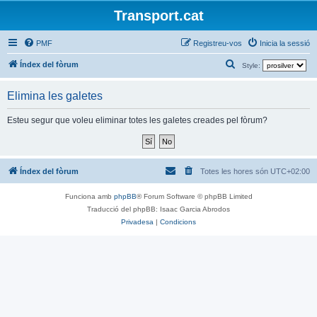
Transport.cat
PMF
Registreu-vos
Inicia la sessió
C
Índex del fòrum
Style:
e
Elimina les galetes
r
c
Esteu segur que voleu eliminar totes les galetes creades pel fòrum?
a
Índex del fòrum
Totes les hores són
UTC+02:00
Funciona amb
phpBB
® Forum Software © phpBB Limited
Traducció del phpBB: Isaac Garcia Abrodos
Privadesa
|
Condicions