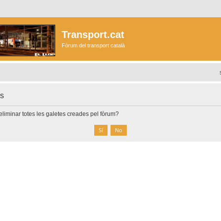
Transport.cat
Fòrum del transport català
es
liminar totes les galetes creades pel fòrum?