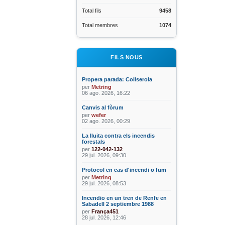
Total fils
9458
Total membres
1074
FILS NOUS
Propera parada: Collserola
per
Metring
06 ago. 2026, 16:22
Canvis al fòrum
per
wefer
02 ago. 2026, 00:29
La lluita contra els incendis
forestals
per
122-042-132
29 jul. 2026, 09:30
Protocol en cas d'incendi o fum
per
Metring
29 jul. 2026, 08:53
Incendio en un tren de Renfe en
Sabadell 2 septiembre 1988
per
França451
28 jul. 2026, 12:46