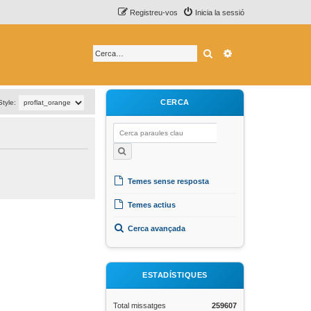
Registreu-vos
Inicia la sessió
Cerca
Cerca avançada
CERCA
Style:
Temes sense resposta
Temes actius
Cerca avançada
ESTADÍSTIQUES
Total missatges
259607