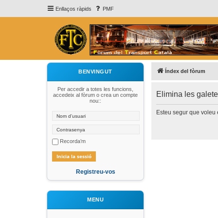
Enllaços ràpids
PMF
Índex del fòrum
BENVINGUT
Per accedir a totes les funcions,
Elimina les galet
accedeix al fòrum o crea un compte
nou::
Esteu segur que voleu e
Recorda’m
Registreu-vos
MENU