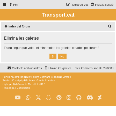
PMF
Registreu-vos
Inicia la sessió
Transport.cat
C
Índex del fòrum
e
Elimina les galetes
r
c
Esteu segur que voleu eliminar totes les galetes creades pel fòrum?
a
Contacta amb nosaltres
Elimina les galetes
Totes les hores són
UTC+02:00
Funciona amb
phpBB
® Forum Software © phpBB Limited
Traducció del phpBB: Isaac Garcia Abrodos
Style
proflat
Autor: ©
Mazeltof
2017
Privadesa
|
Condicions