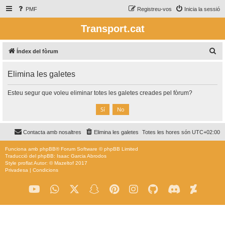
PMF
Registreu-vos
Inicia la sessió
Transport.cat
C
Índex del fòrum
e
Elimina les galetes
r
c
Esteu segur que voleu eliminar totes les galetes creades pel fòrum?
a
Contacta amb nosaltres
Elimina les galetes
Totes les hores són
UTC+02:00
Funciona amb
phpBB
® Forum Software © phpBB Limited
Traducció del phpBB: Isaac Garcia Abrodos
Style
proflat
Autor: ©
Mazeltof
2017
Privadesa
|
Condicions