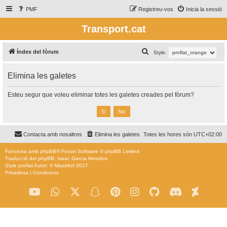
PMF
Registreu-vos
Inicia la sessió
Transport.cat
C
Índex del fòrum
Style:
e
Elimina les galetes
r
c
Esteu segur que voleu eliminar totes les galetes creades pel fòrum?
a
Contacta amb nosaltres
Elimina les galetes
Totes les hores són
UTC+02:00
Funciona amb
phpBB
® Forum Software © phpBB Limited
Traducció del phpBB: Isaac Garcia Abrodos
Style
proflat
Autor: ©
Mazeltof
2017
Privadesa
|
Condicions