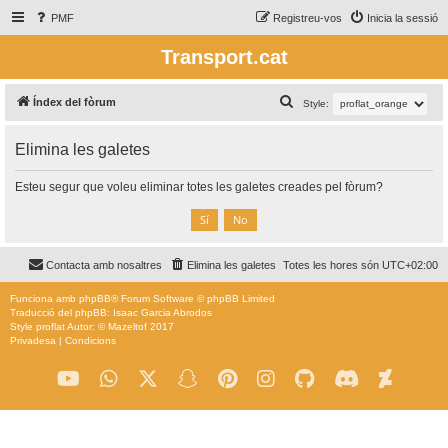
PMF
Registreu-vos
Inicia la sessió
Transport.cat
C
Índex del fòrum
Style:
e
Elimina les galetes
r
c
Esteu segur que voleu eliminar totes les galetes creades pel fòrum?
a
Contacta amb nosaltres
Elimina les galetes
Totes les hores són
UTC+02:00
Funciona amb
phpBB
® Forum Software © phpBB Limited
Traducció del phpBB: Isaac Garcia Abrodos
Style
proflat
Autor: ©
Mazeltof
2017
Privadesa
|
Condicions