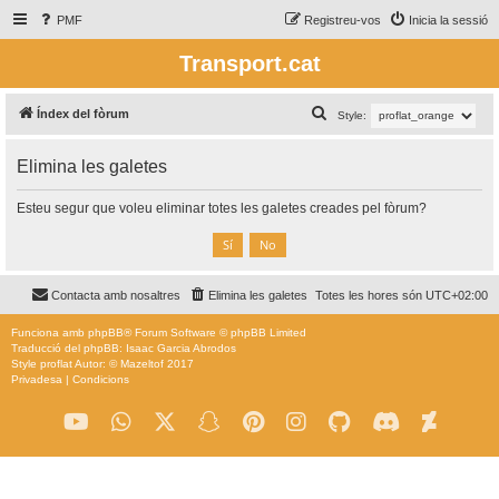
PMF
Registreu-vos
Inicia la sessió
Transport.cat
C
Índex del fòrum
Style:
e
Elimina les galetes
r
c
Esteu segur que voleu eliminar totes les galetes creades pel fòrum?
a
Contacta amb nosaltres
Elimina les galetes
Totes les hores són
UTC+02:00
Funciona amb
phpBB
® Forum Software © phpBB Limited
Traducció del phpBB: Isaac Garcia Abrodos
Style
proflat
Autor: ©
Mazeltof
2017
Privadesa
|
Condicions