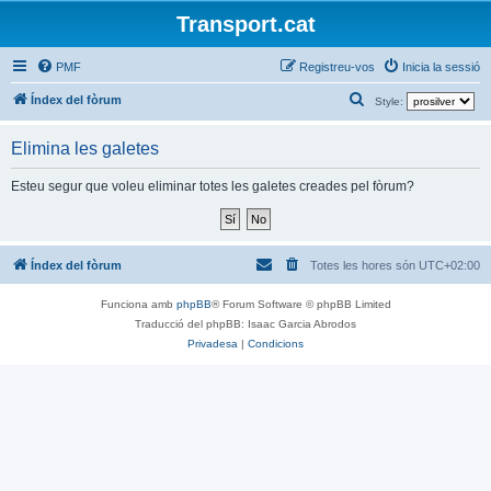
Transport.cat
PMF
Registreu-vos
Inicia la sessió
C
Índex del fòrum
Style:
e
Elimina les galetes
r
c
Esteu segur que voleu eliminar totes les galetes creades pel fòrum?
a
Índex del fòrum
Totes les hores són
UTC+02:00
Funciona amb
phpBB
® Forum Software © phpBB Limited
Traducció del phpBB: Isaac Garcia Abrodos
Privadesa
|
Condicions