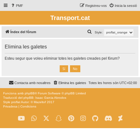
PMF
Registreu-vos
Inicia la sessió
Transport.cat
C
Índex del fòrum
Style:
e
Elimina les galetes
r
c
Esteu segur que voleu eliminar totes les galetes creades pel fòrum?
a
Contacta amb nosaltres
Elimina les galetes
Totes les hores són
UTC+02:00
Funciona amb
phpBB
® Forum Software © phpBB Limited
Traducció del phpBB: Isaac Garcia Abrodos
Style
proflat
Autor: ©
Mazeltof
2017
Privadesa
|
Condicions