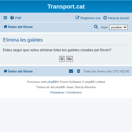
Transport.cat
PMF
Registreu-vos
Inicia la sessió
C
Índex del fòrum
Style:
e
Elimina les galetes
r
c
Esteu segur que voleu eliminar totes les galetes creades pel fòrum?
a
Índex del fòrum
Totes les hores són
UTC+02:00
Funciona amb
phpBB
® Forum Software © phpBB Limited
Traducció del phpBB: Isaac Garcia Abrodos
Privadesa
|
Condicions