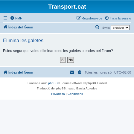
Transport.cat
PMF
Registreu-vos
Inicia la sessió
C
Índex del fòrum
Style:
e
Elimina les galetes
r
c
Esteu segur que voleu eliminar totes les galetes creades pel fòrum?
a
Índex del fòrum
Totes les hores són
UTC+02:00
Funciona amb
phpBB
® Forum Software © phpBB Limited
Traducció del phpBB: Isaac Garcia Abrodos
Privadesa
|
Condicions