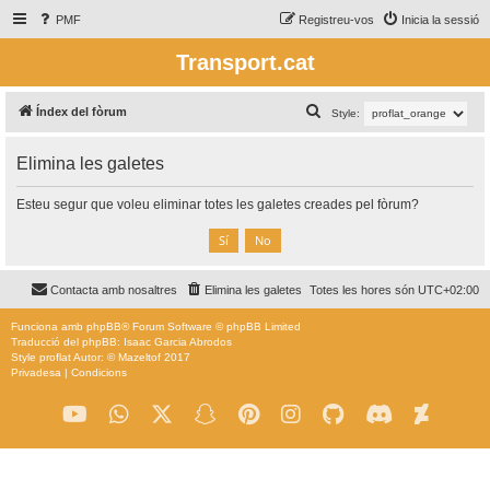
PMF
Registreu-vos
Inicia la sessió
Transport.cat
C
Índex del fòrum
Style:
e
Elimina les galetes
r
c
Esteu segur que voleu eliminar totes les galetes creades pel fòrum?
a
Contacta amb nosaltres
Elimina les galetes
Totes les hores són
UTC+02:00
Funciona amb
phpBB
® Forum Software © phpBB Limited
Traducció del phpBB: Isaac Garcia Abrodos
Style
proflat
Autor: ©
Mazeltof
2017
Privadesa
|
Condicions