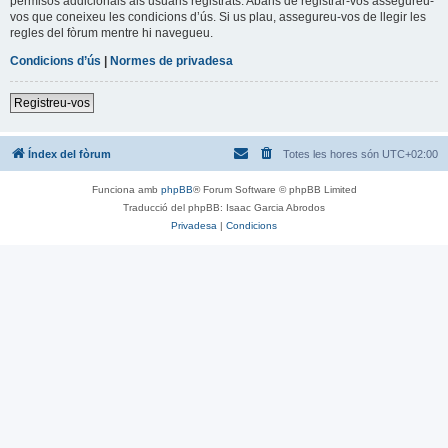
permisos addicionals als usuaris registrats. Abans de registrar-vos assegureu-
vos que coneixeu les condicions d’ús. Si us plau, assegureu-vos de llegir les
regles del fòrum mentre hi navegueu.
Condicions d’ús
|
Normes de privadesa
Registreu-vos
Índex del fòrum
Totes les hores són
UTC+02:00
Funciona amb
phpBB
® Forum Software © phpBB Limited
Traducció del phpBB: Isaac Garcia Abrodos
Privadesa
|
Condicions