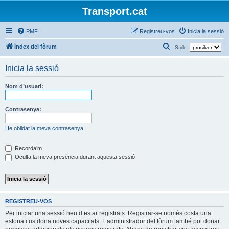
Transport.cat
PMF
Registreu-vos
Inicia la sessió
C
Índex del fòrum
Style:
e
Inicia la sessió
r
c
Nom d’usuari:
a
Contrasenya:
He oblidat la meva contrasenya
Recorda’m
Oculta la meva presència durant aquesta sessió
REGISTREU-VOS
Per iniciar una sessió heu d’estar registrats. Registrar-se només costa una
estona i us dona noves capacitats. L’administrador del fòrum també pot donar