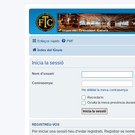
Enllaços ràpids
PMF
Índex del fòrum
Inicia la sessió
Nom d’usuari:
Contrasenya:
He oblidat la meva contrasenya
Recorda’m
Oculta la meva presència durant
REGISTREU-VOS
Per iniciar una sessió heu d’estar registrats. Registrar-se nom