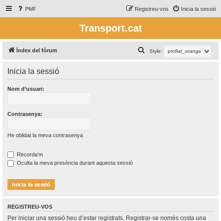
PMF
Registreu-vos
Inicia la sessió
Transport.cat
C
Índex del fòrum
Style:
e
Inicia la sessió
r
c
Nom d’usuari:
a
Contrasenya:
He oblidat la meva contrasenya
Recorda’m
Oculta la meva presència durant aquesta sessió
REGISTREU-VOS
Per iniciar una sessió heu d’estar registrats. Registrar-se només costa una