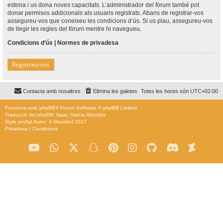
estona i us dona noves capacitats. L’administrador del fòrum també pot
donar permisos addicionals als usuaris registrats. Abans de registrar-vos
assegureu-vos que coneixeu les condicions d’ús. Si us plau, assegureu-vos
de llegir les regles del fòrum mentre hi navegueu.
Condicions d’ús
|
Normes de privadesa
Registreu-vos
Contacta amb nosaltres
Elimina les galetes
Totes les hores són
UTC+02:00
Funciona amb
phpBB
® Forum Software © phpBB Limited
Traducció del phpBB: Isaac Garcia Abrodos
Style
proflat
Autor: ©
Mazeltof
2017
Privadesa
|
Condicions