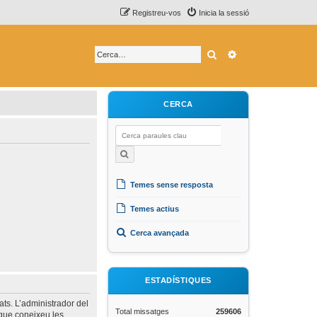
Registreu-vos
Inicia la sessió
Cerca
Cerca avançada
CERCA
Temes sense resposta
Temes actius
Cerca avançada
ESTADÍSTIQUES
ats. L’administrador del
Total missatges
259606
 que coneixeu les