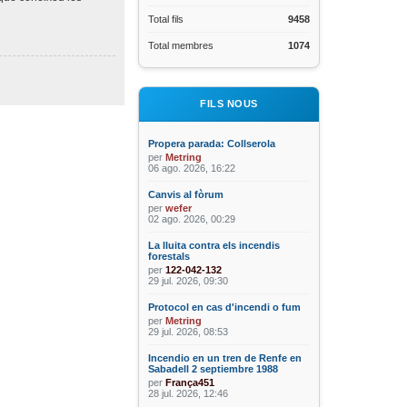
Total fils
9458
Total membres
1074
FILS NOUS
Propera parada: Collserola
per
Metring
06 ago. 2026, 16:22
Canvis al fòrum
per
wefer
02 ago. 2026, 00:29
La lluita contra els incendis
forestals
per
122-042-132
29 jul. 2026, 09:30
Protocol en cas d'incendi o fum
per
Metring
29 jul. 2026, 08:53
Incendio en un tren de Renfe en
Sabadell 2 septiembre 1988
per
França451
28 jul. 2026, 12:46