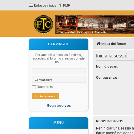
Enllaços ràpids
PMF
Índex del fòrum
BENVINGUT
Per accedir a totes les funcions,
Inicia la sessió
accedeix al fòrum o crea un compte
nou::
Nom d’usuari:
Contrasenya:
Recorda’m
Registreu-vos
REGISTREU-VOS
MENU
Per iniciar una sessió 
fòrum també pot donar 