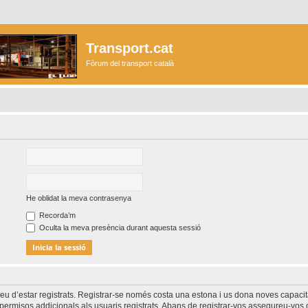
Transport.cat
Fòrum del transport català
He oblidat la meva contrasenya
Recorda’m
Oculta la meva presència durant aquesta sessió
heu d’estar registrats. Registrar-se només costa una estona i us dona noves capacit
permisos addicionals als usuaris registrats. Abans de registrar-vos assegureu-vos