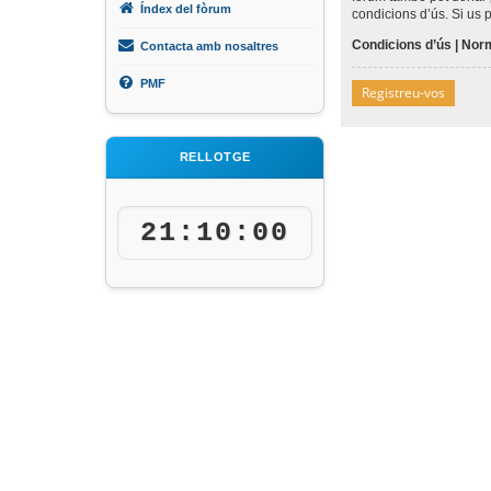
Índex del fòrum
condicions d’ús. Si us 
Condicions d’ús
|
Norm
Contacta amb nosaltres
PMF
Registreu-vos
RELLOTGE
21:10:00