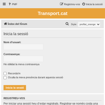
PMF
Registreu-vos
Inicia la sessió
Transport.cat
C
Índex del fòrum
Style:
e
Inicia la sessió
r
c
Nom d’usuari:
a
Contrasenya:
He oblidat la meva contrasenya
Recorda’m
Oculta la meva presència durant aquesta sessió
REGISTREU-VOS
Per iniciar una sessió heu d’estar registrats. Registrar-se només costa una