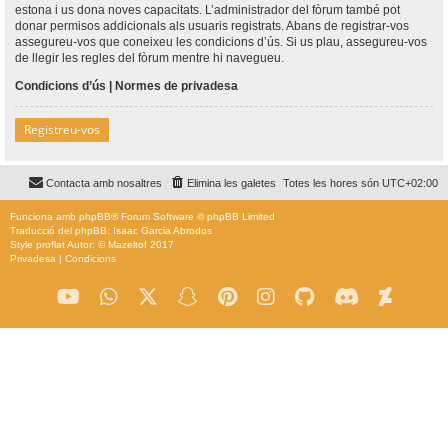
estona i us dona noves capacitats. L’administrador del fòrum també pot
donar permisos addicionals als usuaris registrats. Abans de registrar-vos
assegureu-vos que coneixeu les condicions d’ús. Si us plau, assegureu-vos
de llegir les regles del fòrum mentre hi navegueu.
Condicions d’ús
|
Normes de privadesa
Registreu-vos
Contacta amb nosaltres
Elimina les galetes
Totes les hores són
UTC+02:00
Funciona amb
phpBB
® Forum Software © phpBB Limited
Traducció del phpBB: Isaac Garcia Abrodos
Style
proflat
Autor: ©
Mazeltof
2017
Privadesa
|
Condicions