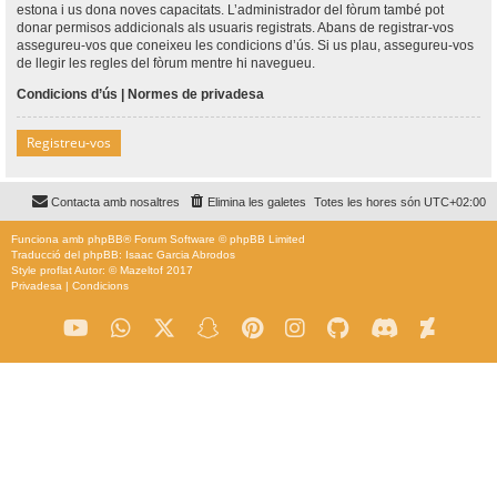
estona i us dona noves capacitats. L’administrador del fòrum també pot
donar permisos addicionals als usuaris registrats. Abans de registrar-vos
assegureu-vos que coneixeu les condicions d’ús. Si us plau, assegureu-vos
de llegir les regles del fòrum mentre hi navegueu.
Condicions d’ús
|
Normes de privadesa
Registreu-vos
Contacta amb nosaltres
Elimina les galetes
Totes les hores són
UTC+02:00
Funciona amb
phpBB
® Forum Software © phpBB Limited
Traducció del phpBB: Isaac Garcia Abrodos
Style
proflat
Autor: ©
Mazeltof
2017
Privadesa
|
Condicions