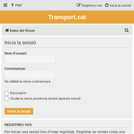
PMF
Registreu-vos
Inicia la sessió
Transport.cat
C
Índex del fòrum
e
Inicia la sessió
r
c
Nom d’usuari:
a
Contrasenya:
He oblidat la meva contrasenya
Recorda’m
Oculta la meva presència durant aquesta sessió
REGISTREU-VOS
Per iniciar una sessió heu d’estar registrats. Registrar-se només costa una