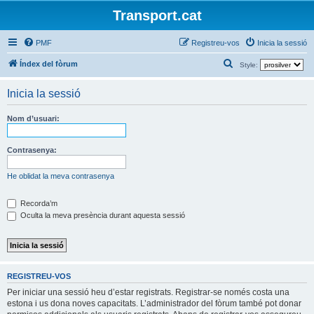
Transport.cat
PMF
Registreu-vos
Inicia la sessió
C
Índex del fòrum
Style:
e
Inicia la sessió
r
c
Nom d’usuari:
a
Contrasenya:
He oblidat la meva contrasenya
Recorda’m
Oculta la meva presència durant aquesta sessió
REGISTREU-VOS
Per iniciar una sessió heu d’estar registrats. Registrar-se només costa una
estona i us dona noves capacitats. L’administrador del fòrum també pot donar