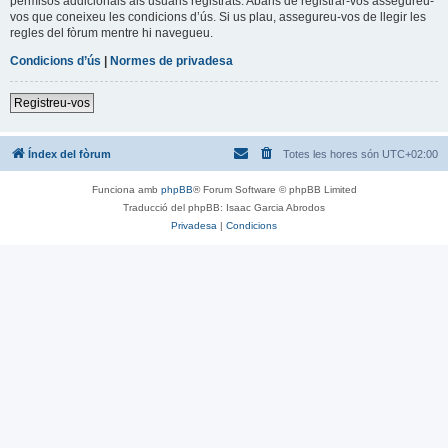
permisos addicionals als usuaris registrats. Abans de registrar-vos assegureu-
vos que coneixeu les condicions d’ús. Si us plau, assegureu-vos de llegir les
regles del fòrum mentre hi navegueu.
Condicions d’ús
|
Normes de privadesa
Registreu-vos
Índex del fòrum
Totes les hores són
UTC+02:00
Funciona amb
phpBB
® Forum Software © phpBB Limited
Traducció del phpBB: Isaac Garcia Abrodos
Privadesa
|
Condicions