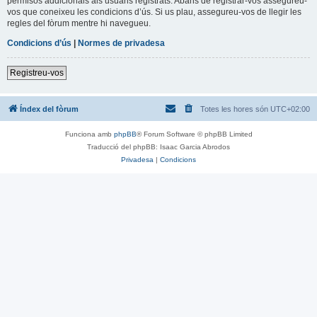
permisos addicionals als usuaris registrats. Abans de registrar-vos assegureu-
vos que coneixeu les condicions d’ús. Si us plau, assegureu-vos de llegir les
regles del fòrum mentre hi navegueu.
Condicions d’ús
|
Normes de privadesa
Registreu-vos
Índex del fòrum
Totes les hores són
UTC+02:00
Funciona amb
phpBB
® Forum Software © phpBB Limited
Traducció del phpBB: Isaac Garcia Abrodos
Privadesa
|
Condicions