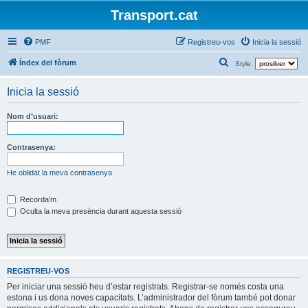
Transport.cat
PMF
Registreu-vos
Inicia la sessió
C
Índex del fòrum
Style:
e
Inicia la sessió
r
c
Nom d’usuari:
a
Contrasenya:
He oblidat la meva contrasenya
Recorda’m
Oculta la meva presència durant aquesta sessió
REGISTREU-VOS
Per iniciar una sessió heu d’estar registrats. Registrar-se només costa una
estona i us dona noves capacitats. L’administrador del fòrum també pot donar