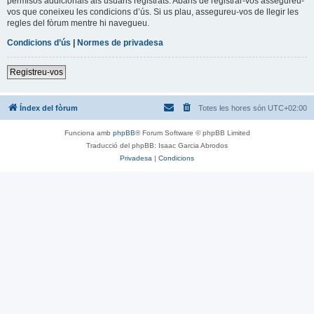
permisos addicionals als usuaris registrats. Abans de registrar-vos assegureu-
vos que coneixeu les condicions d’ús. Si us plau, assegureu-vos de llegir les
regles del fòrum mentre hi navegueu.
Condicions d’ús
|
Normes de privadesa
Registreu-vos
Índex del fòrum
Totes les hores són
UTC+02:00
Funciona amb
phpBB
® Forum Software © phpBB Limited
Traducció del phpBB: Isaac Garcia Abrodos
Privadesa
|
Condicions