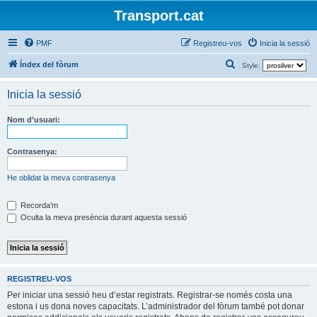
Transport.cat
PMF
Registreu-vos
Inicia la sessió
C
Índex del fòrum
Style:
e
Inicia la sessió
r
c
Nom d’usuari:
a
Contrasenya:
He oblidat la meva contrasenya
Recorda’m
Oculta la meva presència durant aquesta sessió
REGISTREU-VOS
Per iniciar una sessió heu d’estar registrats. Registrar-se només costa una
estona i us dona noves capacitats. L’administrador del fòrum també pot donar