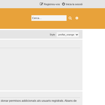
Registreu-vos
Inicia la sessió
Cerca
Cerca avançada
Style:
t donar permisos addicionals als usuaris registrats. Abans de