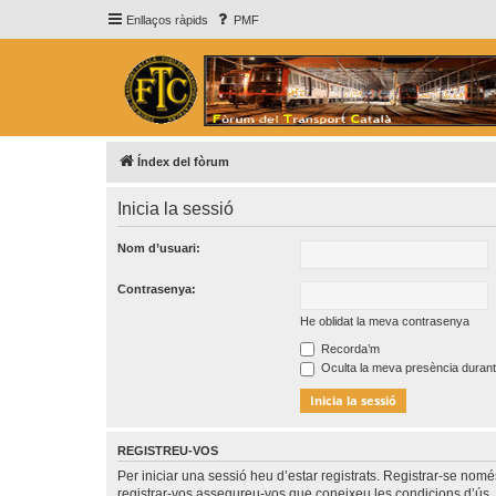
Enllaços ràpids
PMF
Índex del fòrum
Inicia la sessió
Nom d’usuari:
Contrasenya:
He oblidat la meva contrasenya
Recorda’m
Oculta la meva presència durant
REGISTREU-VOS
Per iniciar una sessió heu d’estar registrats. Registrar-se nom
registrar-vos assegureu-vos que coneixeu les condicions d’ús. 