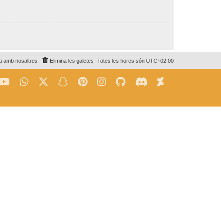
a amb nosaltres
Elimina les galetes
Totes les hores són
UTC+02:00