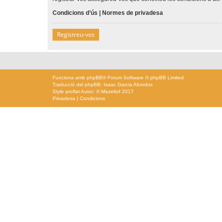
Condicions d’ús
|
Normes de privadesa
Registreu-vos
Funciona amb
phpBB
® Forum Software © phpBB Limited
Traducció del phpBB: Isaac Garcia Abrodos
Style
proflat
Autor: ©
Mazeltof
2017
Privadesa
|
Condicions