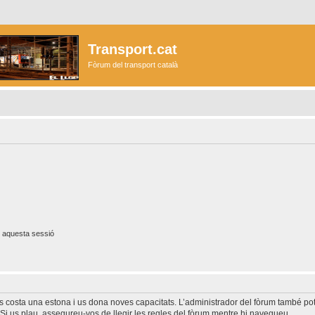
Transport.cat
Fòrum del transport català
 aquesta sessió
és costa una estona i us dona noves capacitats. L’administrador del fòrum també po
Si us plau, assegureu-vos de llegir les regles del fòrum mentre hi navegueu.