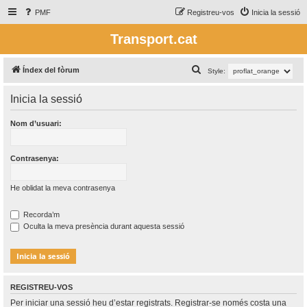
PMF
Registreu-vos
Inicia la sessió
Transport.cat
C
Índex del fòrum
Style:
e
Inicia la sessió
r
c
Nom d’usuari:
a
Contrasenya:
He oblidat la meva contrasenya
Recorda’m
Oculta la meva presència durant aquesta sessió
REGISTREU-VOS
Per iniciar una sessió heu d’estar registrats. Registrar-se només costa una