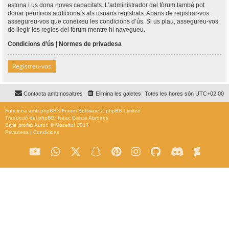
estona i us dona noves capacitats. L’administrador del fòrum també pot
donar permisos addicionals als usuaris registrats. Abans de registrar-vos
assegureu-vos que coneixeu les condicions d’ús. Si us plau, assegureu-vos
de llegir les regles del fòrum mentre hi navegueu.
Condicions d’ús
|
Normes de privadesa
Registreu-vos
Contacta amb nosaltres
Elimina les galetes
Totes les hores són
UTC+02:00
Funciona amb
phpBB
® Forum Software © phpBB Limited
Traducció del phpBB: Isaac Garcia Abrodos
Style
proflat
Autor: ©
Mazeltof
2017
Privadesa
|
Condicions