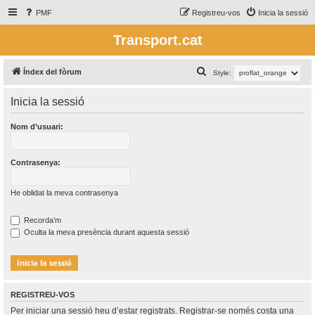
PMF
Registreu-vos
Inicia la sessió
Transport.cat
C
Índex del fòrum
Style:
e
Inicia la sessió
r
c
Nom d’usuari:
a
Contrasenya:
He oblidat la meva contrasenya
Recorda’m
Oculta la meva presència durant aquesta sessió
REGISTREU-VOS
Per iniciar una sessió heu d’estar registrats. Registrar-se només costa una