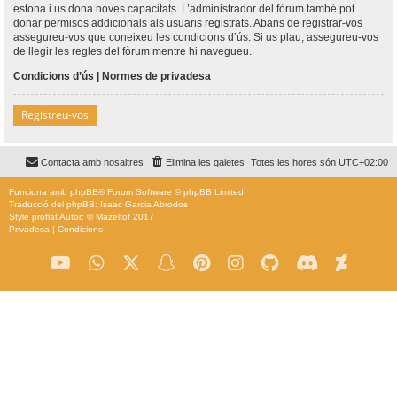
estona i us dona noves capacitats. L’administrador del fòrum també pot
donar permisos addicionals als usuaris registrats. Abans de registrar-vos
assegureu-vos que coneixeu les condicions d’ús. Si us plau, assegureu-vos
de llegir les regles del fòrum mentre hi navegueu.
Condicions d’ús
|
Normes de privadesa
Registreu-vos
Contacta amb nosaltres
Elimina les galetes
Totes les hores són
UTC+02:00
Funciona amb
phpBB
® Forum Software © phpBB Limited
Traducció del phpBB: Isaac Garcia Abrodos
Style
proflat
Autor: ©
Mazeltof
2017
Privadesa
|
Condicions