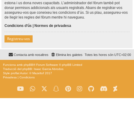
estona i us dona noves capacitats. L’administrador del fòrum també pot
donar permisos addicionals als usuaris registrats. Abans de registrar-vos
assegureu-vos que coneixeu les condicions d’ús. Si us plau, assegureu-vos
de llegir les regles del fòrum mentre hi navegueu.
Condicions d’ús
|
Normes de privadesa
Registreu-vos
Contacta amb nosaltres
Elimina les galetes
Totes les hores són
UTC+02:00
Funciona amb
phpBB
® Forum Software © phpBB Limited
Traducció del phpBB: Isaac Garcia Abrodos
Style
proflat
Autor: ©
Mazeltof
2017
Privadesa
|
Condicions