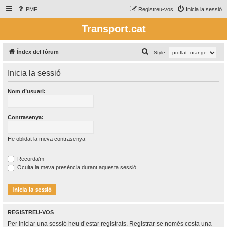
PMF
Registreu-vos
Inicia la sessió
Transport.cat
C
Índex del fòrum
Style:
e
Inicia la sessió
r
c
Nom d’usuari:
a
Contrasenya:
He oblidat la meva contrasenya
Recorda’m
Oculta la meva presència durant aquesta sessió
REGISTREU-VOS
Per iniciar una sessió heu d’estar registrats. Registrar-se només costa una