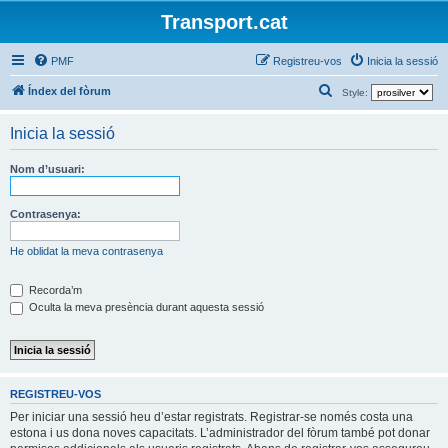
Transport.cat
PMF
Registreu-vos
Inicia la sessió
C
Índex del fòrum
Style:
e
Inicia la sessió
r
c
Nom d’usuari:
a
Contrasenya:
He oblidat la meva contrasenya
Recorda’m
Oculta la meva presència durant aquesta sessió
REGISTREU-VOS
Per iniciar una sessió heu d’estar registrats. Registrar-se només costa una
estona i us dona noves capacitats. L’administrador del fòrum també pot donar