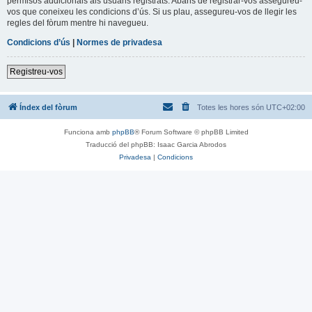
permisos addicionals als usuaris registrats. Abans de registrar-vos assegureu-
vos que coneixeu les condicions d’ús. Si us plau, assegureu-vos de llegir les
regles del fòrum mentre hi navegueu.
Condicions d’ús
|
Normes de privadesa
Registreu-vos
Índex del fòrum
Totes les hores són
UTC+02:00
Funciona amb
phpBB
® Forum Software © phpBB Limited
Traducció del phpBB: Isaac Garcia Abrodos
Privadesa
|
Condicions