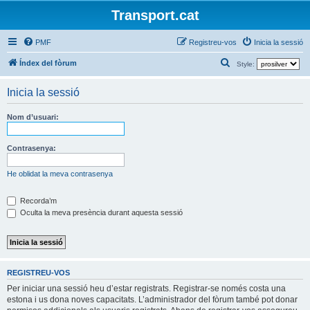
Transport.cat
PMF
Registreu-vos
Inicia la sessió
C
Índex del fòrum
Style:
e
Inicia la sessió
r
c
Nom d’usuari:
a
Contrasenya:
He oblidat la meva contrasenya
Recorda’m
Oculta la meva presència durant aquesta sessió
REGISTREU-VOS
Per iniciar una sessió heu d’estar registrats. Registrar-se només costa una
estona i us dona noves capacitats. L’administrador del fòrum també pot donar