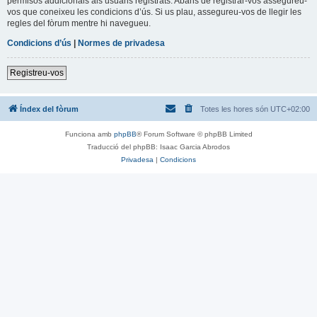
permisos addicionals als usuaris registrats. Abans de registrar-vos assegureu-
vos que coneixeu les condicions d’ús. Si us plau, assegureu-vos de llegir les
regles del fòrum mentre hi navegueu.
Condicions d’ús
|
Normes de privadesa
Registreu-vos
Índex del fòrum
Totes les hores són
UTC+02:00
Funciona amb
phpBB
® Forum Software © phpBB Limited
Traducció del phpBB: Isaac Garcia Abrodos
Privadesa
|
Condicions