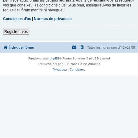
permisos addicionals als usuaris registrats. Abans de registrar-vos assegureu-
vos que coneixeu les condicions d’ús. Si us plau, assegureu-vos de llegir les
regles del fòrum mentre hi navegueu.
Condicions d’ús
|
Normes de privadesa
Registreu-vos
Índex del fòrum
Totes les hores són
UTC+02:00
Funciona amb
phpBB
® Forum Software © phpBB Limited
Traducció del phpBB: Isaac Garcia Abrodos
Privadesa
|
Condicions