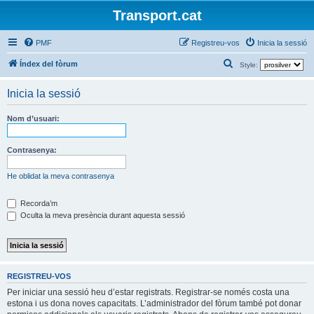
Transport.cat
PMF
Registreu-vos
Inicia la sessió
C
Índex del fòrum
Style:
e
Inicia la sessió
r
c
Nom d’usuari:
a
Contrasenya:
He oblidat la meva contrasenya
Recorda’m
Oculta la meva presència durant aquesta sessió
REGISTREU-VOS
Per iniciar una sessió heu d’estar registrats. Registrar-se només costa una
estona i us dona noves capacitats. L’administrador del fòrum també pot donar