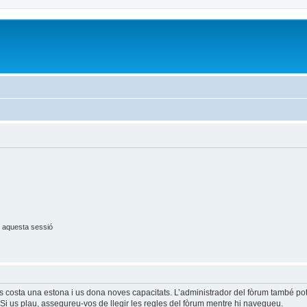
 aquesta sessió
és costa una estona i us dona noves capacitats. L’administrador del fòrum també po
Si us plau, assegureu-vos de llegir les regles del fòrum mentre hi navegueu.