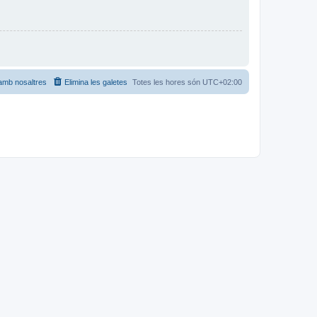
amb nosaltres
Elimina les galetes
Totes les hores són
UTC+02:00