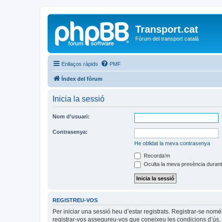
Transport.cat
Fòrum del transport català
Enllaços ràpids
PMF
Índex del fòrum
Inicia la sessió
Nom d’usuari:
Contrasenya:
He oblidat la meva contrasenya
Recorda’m
Oculta la meva presència durant
REGISTREU-VOS
Per iniciar una sessió heu d’estar registrats. Registrar-se nom
registrar-vos assegureu-vos que coneixeu les condicions d’ús. 