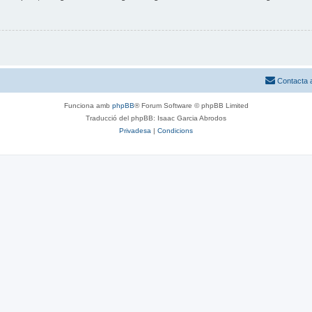
Contacta 
Funciona amb
phpBB
® Forum Software © phpBB Limited
Traducció del phpBB: Isaac Garcia Abrodos
Privadesa
|
Condicions