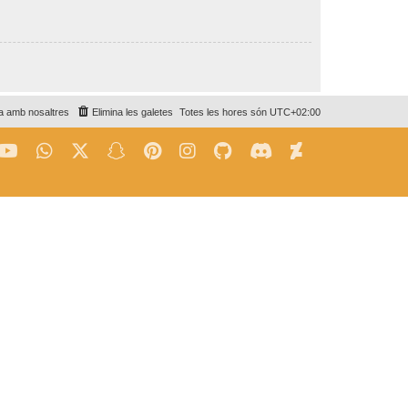
a amb nosaltres
Elimina les galetes
Totes les hores són
UTC+02:00