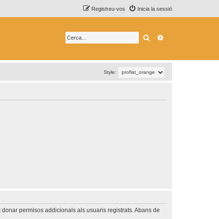
Registreu-vos
Inicia la sessió
Cerca
Cerca avançada
Style:
t donar permisos addicionals als usuaris registrats. Abans de