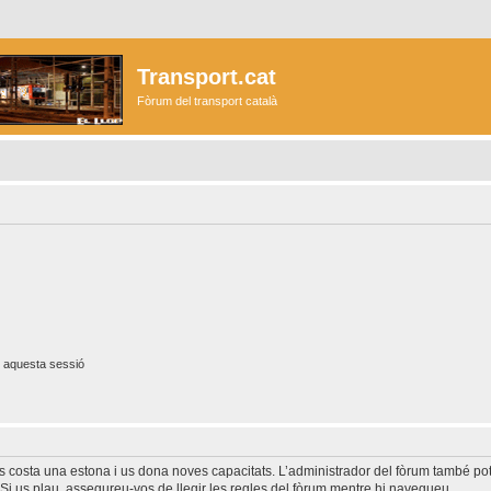
Transport.cat
Fòrum del transport català
 aquesta sessió
és costa una estona i us dona noves capacitats. L’administrador del fòrum també po
Si us plau, assegureu-vos de llegir les regles del fòrum mentre hi navegueu.