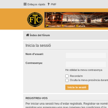
Enllaços ràpids
PMF
Índex del fòrum
Inicia la sessió
Nom d’usuari:
Contrasenya:
He oblidat la meva contrasenya
Recorda’m
Oculta la meva presència durant
REGISTREU-VOS
Per iniciar una sessió heu d’estar registrats. Registrar-se nom
registrar-vos assegureu-vos que coneixeu les condicions d’ús. 