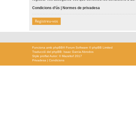
Condicions d’ús
|
Normes de privadesa
Registreu-vos
Funciona amb
phpBB
® Forum Software © phpBB Limited
Traducció del phpBB: Isaac Garcia Abrodos
Style
proflat
Autor: ©
Mazeltof
2017
Privadesa
|
Condicions