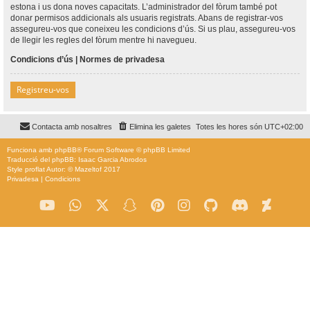
estona i us dona noves capacitats. L’administrador del fòrum també pot
donar permisos addicionals als usuaris registrats. Abans de registrar-vos
assegureu-vos que coneixeu les condicions d’ús. Si us plau, assegureu-vos
de llegir les regles del fòrum mentre hi navegueu.
Condicions d’ús
|
Normes de privadesa
Registreu-vos
Contacta amb nosaltres
Elimina les galetes
Totes les hores són
UTC+02:00
Funciona amb
phpBB
® Forum Software © phpBB Limited
Traducció del phpBB: Isaac Garcia Abrodos
Style
proflat
Autor: ©
Mazeltof
2017
Privadesa
|
Condicions