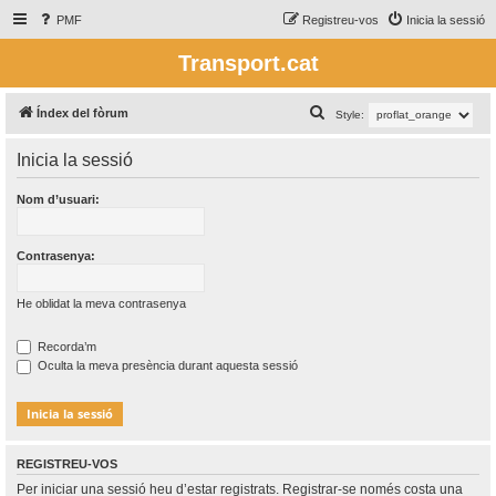
PMF
Registreu-vos
Inicia la sessió
Transport.cat
C
Índex del fòrum
Style:
e
Inicia la sessió
r
c
Nom d’usuari:
a
Contrasenya:
He oblidat la meva contrasenya
Recorda’m
Oculta la meva presència durant aquesta sessió
REGISTREU-VOS
Per iniciar una sessió heu d’estar registrats. Registrar-se només costa una