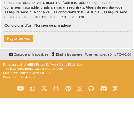
estona i us dona noves capacitats. L’administrador del fòrum també pot
donar permisos addicionals als usuaris registrats. Abans de registrar-vos
assegureu-vos que coneixeu les condicions d’ús. Si us plau, assegureu-vos
de llegir les regles del fòrum mentre hi navegueu.
Condicions d’ús
|
Normes de privadesa
Registreu-vos
Contacta amb nosaltres
Elimina les galetes
Totes les hores són
UTC+02:00
Funciona amb
phpBB
® Forum Software © phpBB Limited
Traducció del phpBB: Isaac Garcia Abrodos
Style
proflat
Autor: ©
Mazeltof
2017
Privadesa
|
Condicions