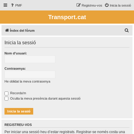
PMF
Registreu-vos
Inicia la sessió
Transport.cat
C
Índex del fòrum
e
Inicia la sessió
r
c
Nom d’usuari:
a
Contrasenya:
He oblidat la meva contrasenya
Recorda’m
Oculta la meva presència durant aquesta sessió
REGISTREU-VOS
Per iniciar una sessió heu d’estar registrats. Registrar-se només costa una