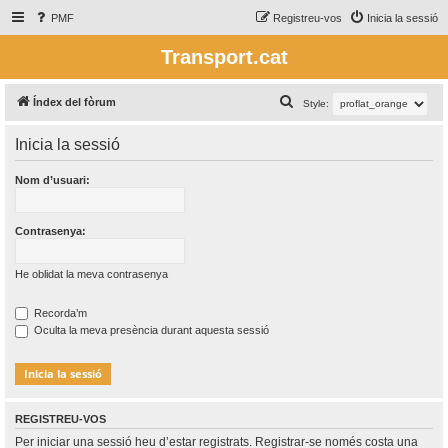
PMF
Registreu-vos
Inicia la sessió
Transport.cat
C
Índex del fòrum
Style:
e
Inicia la sessió
r
c
Nom d’usuari:
a
Contrasenya:
He oblidat la meva contrasenya
Recorda’m
Oculta la meva presència durant aquesta sessió
REGISTREU-VOS
Per iniciar una sessió heu d’estar registrats. Registrar-se només costa una