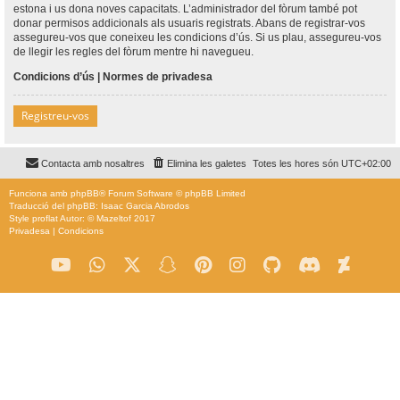
estona i us dona noves capacitats. L’administrador del fòrum també pot
donar permisos addicionals als usuaris registrats. Abans de registrar-vos
assegureu-vos que coneixeu les condicions d’ús. Si us plau, assegureu-vos
de llegir les regles del fòrum mentre hi navegueu.
Condicions d’ús
|
Normes de privadesa
Registreu-vos
Contacta amb nosaltres
Elimina les galetes
Totes les hores són
UTC+02:00
Funciona amb
phpBB
® Forum Software © phpBB Limited
Traducció del phpBB: Isaac Garcia Abrodos
Style
proflat
Autor: ©
Mazeltof
2017
Privadesa
|
Condicions