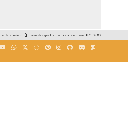
a amb nosaltres
Elimina les galetes
Totes les hores són
UTC+02:00