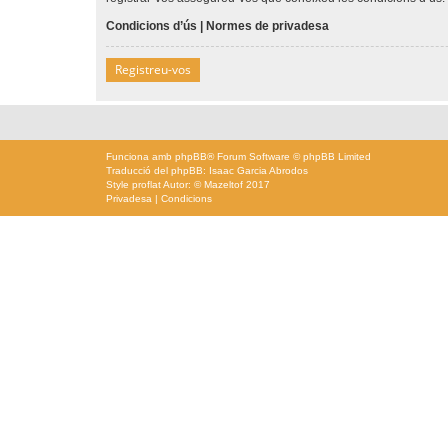
Condicions d’ús
|
Normes de privadesa
Registreu-vos
Funciona amb
phpBB
® Forum Software © phpBB Limited
Traducció del phpBB: Isaac Garcia Abrodos
Style
proflat
Autor: ©
Mazeltof
2017
Privadesa
|
Condicions