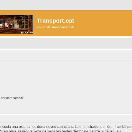
Transport.cat
Fòrum del transport català
 aquesta sessió
és costa una estona i us dona noves capacitats. L’administrador del fòrum també po
Si us plau, assegureu-vos de llegir les regles del fòrum mentre hi navegueu.