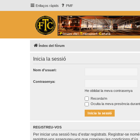
Enllaços ràpids
PMF
Índex del fòrum
Inicia la sessió
Nom d’usuari:
Contrasenya:
He oblidat la meva contrasenya
Recorda’m
Oculta la meva presència durant
REGISTREU-VOS
Per iniciar una sessió heu d’estar registrats. Registrar-se nom
registrar-vos assegureu-vos que coneixeu les condicions d’ús. 