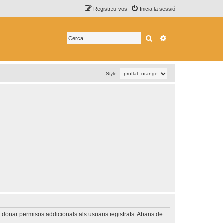
Registreu-vos
Inicia la sessió
Cerca
Cerca avançada
Style:
t donar permisos addicionals als usuaris registrats. Abans de